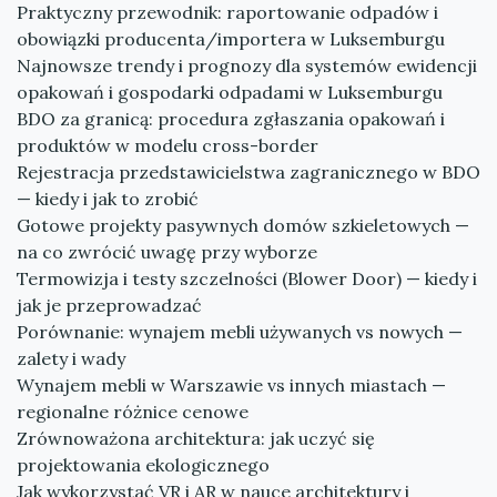
Praktyczny przewodnik: raportowanie odpadów i
obowiązki producenta/importera w Luksemburgu
Najnowsze trendy i prognozy dla systemów ewidencji
opakowań i gospodarki odpadami w Luksemburgu
BDO za granicą: procedura zgłaszania opakowań i
produktów w modelu cross-border
Rejestracja przedstawicielstwa zagranicznego w BDO
— kiedy i jak to zrobić
Gotowe projekty pasywnych domów szkieletowych —
na co zwrócić uwagę przy wyborze
Termowizja i testy szczelności (Blower Door) — kiedy i
jak je przeprowadzać
Porównanie: wynajem mebli używanych vs nowych —
zalety i wady
Wynajem mebli w Warszawie vs innych miastach —
regionalne różnice cenowe
Zrównoważona architektura: jak uczyć się
projektowania ekologicznego
Jak wykorzystać VR i AR w nauce architektury i