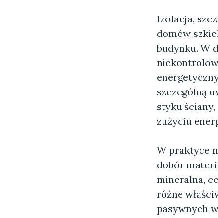
Izolacja, sz
domów szkiel
budynku. W d
niekontrolow
energetyczny
szczególną uw
styku ściany
zużyciu energ
W praktyce n
dobór materi
mineralna, c
różne właści
pasywnych wa