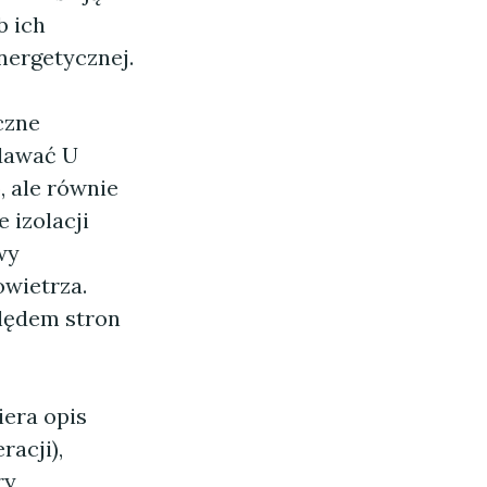
b ich
nergetycznej.
czne
dawać U
, ale równie
 izolacji
wy
owietrza.
ględem stron
iera opis
acji),
ry