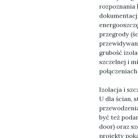
rozpoznania
dokumentacji
energooszczę
przegrody (śc
przewidywane
grubość izola
szczelnej i m
połączeniach
Izolacja i s
U dla ścian, 
przewodzenia
być też poda
door) oraz sz
projekty pok