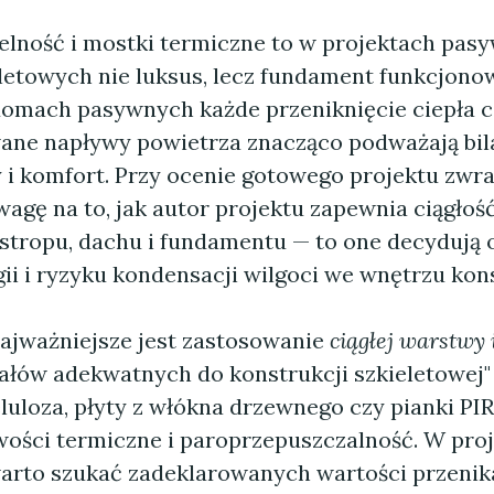
czelność i mostki termiczne to w projektach pas
etowych nie luksus, lecz fundament funkcjono
omach pasywnych każde przeniknięcie ciepła c
ane napływy powietrza znacząco podważają bil
 i komfort. Przy ocenie gotowego projektu zwra
agę na to, jak autor projektu zapewnia ciągłość
, stropu, dachu i fundamentu — to one decydują
ii i ryzyku kondensacji wilgoci we wnętrzu kons
ajważniejsze jest zastosowanie
ciągłej warstwy i
ałów adekwatnych do konstrukcji szkieletowej"
eluloza, płyty z włókna drzewnego czy pianki P
wości termiczne i paroprzepuszczalność. W pro
rto szukać zadeklarowanych wartości przenika