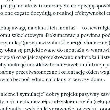
 psi (ψ) mostków termicznych lub opisują sposó
to one często decydują o realnej efektywności e
ólną uwagę na okna i ich montaż — to newralgi
domu szkieletowym. Dokumentacja powinna po
czynnik g (przepuszczalność energii słonecznej)
czy okna są projektowane do montażu w warstwie
ciepły) oraz jak zaprojektowano nadproża i list
by uniknąć mostków termicznych i infiltracji p
osłony przeciwsłoneczne i orientację okien wz
ywają bezpośrednio na bilans grzewczy domu.
niczne i symulacje" dobry projekt pasywny zaw
ylacji mechanicznej z odzyskiem ciepła (rekuper
miennika, wskaźniki sprawności odzysku i opo