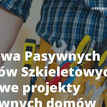
PUBLIKU
wa Pasywnych
w Szkieletowyc
we projekty
ywnych domów