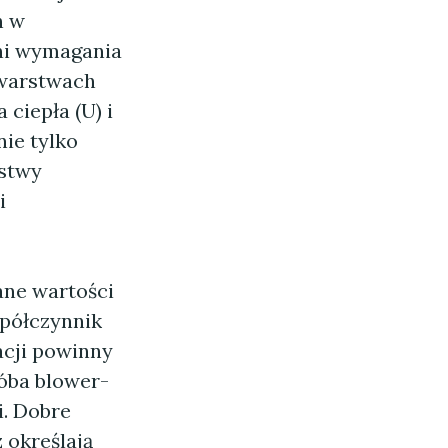
h w
łni wymagania
 warstwach
 ciepła (U) i
nie tylko
rstwy
i
ane wartości
spółczynnik
acji powinny
óba blower-
i. Dobre
 określają