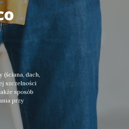
co
 (ściana, dach,
ej szczelności
 także sposób
ania przy