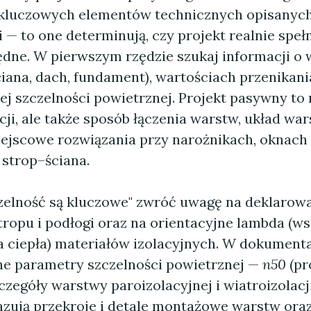
 kluczowych elementów technicznych opisanyc
 — to one determinują, czy projekt realnie spe
dne. W pierwszym rzędzie szukaj informacji o
iana, dach, fundament), wartościach przenikania
j szczelności powietrznej. Projekt pasywny to 
cji, ale także sposób łączenia warstw, układ wa
iejscowe rozwiązania przy narożnikach, oknach 
 strop–ściana.
zczelność są kluczowe" zwróć uwagę na deklarow
stropu i podłogi oraz na orientacyjne lambda (w
 ciepła) materiałów izolacyjnych. W dokument
ne parametry szczelności powietrznej —
n50
(pr
czegóły warstwy paroizolacyjnej i wiatroizolacj
azują przekroje i detale montażowe warstw oraz