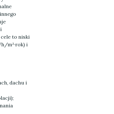
malne
 innego
uje
i
ele to niski
Wh/m²·rok) i
ch, dachu i
acji);
onania