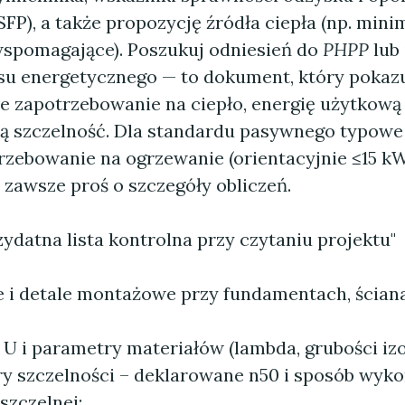
P), a także propozycję źródła ciepła (np. mini
spomagające). Poszukuj odniesień do
PHPP
lub
su energetycznego — to dokument, który pokaz
 zapotrzebowanie na ciepło, energię użytkową 
 szczelność. Dla standardu pasywnego typowe c
rzebowanie na ogrzewanie (orientacyjnie ≤15 k
e zawsze proś o szczegóły obliczeń.
ydatna lista kontrolna przy czytaniu projektu"
e i detale montażowe przy fundamentach, ściana
U i parametry materiałów (lambda, grubości izol
y szczelności – deklarowane n50 i sposób wyk
szczelnej;