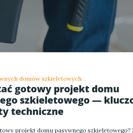
wnych domów szkieletowych
tać gotowy projekt domu
ego szkieletowego — kluc
y techniczne
otowy projekt domu pasywnego szkieletowego? 