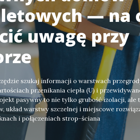
eletowych — na 
cić uwagę przy
rze
ędzie szukaj informacji o warstwach przegrody
rtościach przenikania ciepła (U) i przewidywan
jekt pasywny to nie tylko grubość izolacji, ale
w, układ warstwy szczelnej i miejscowe rozwiąz
knach i połączeniach strop–ściana