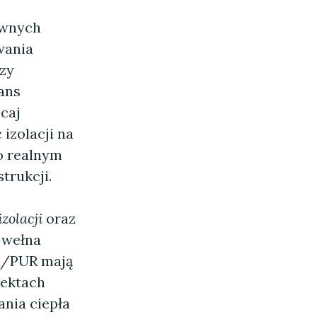
ywnych
wania
zy
ans
caj
 izolacji na
 o realnym
trukcji.
zolacji
oraz
 wełna
IR/PUR mają
jektach
nia ciepła