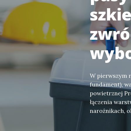
szki
zwró
wybo
W pierwszym rz
fundament), wa
powietrznej Pro
łączenia warst
narożnikach, o