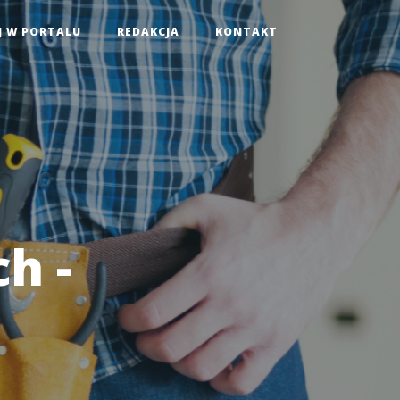
J W PORTALU
REDAKCJA
KONTAKT
h -