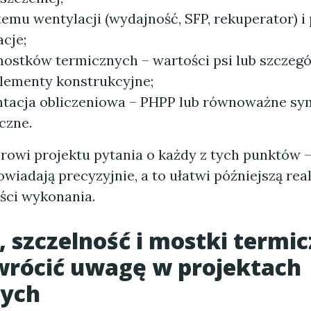
temu wentylacji (wydajność, SFP, rekuperator) i
acje;
mostków termicznych – wartości psi lub szczeg
elementy konstrukcyjne;
acja obliczeniowa – PHPP lub równoważne sy
czne.
rowi projektu pytania o każdy z tych punktów 
wiadają precyzyjnie, a to ułatwi późniejszą real
ości wykonania.
a, szczelność i mostki termi
wrócić uwagę w projektach
ych