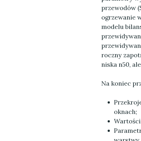
przewodów (SF
ogrzewanie w
modelu bilan
przewidywane
przewidywaną
roczny zapot
niska n50, al
Na koniec prz
Przekroj
oknach;
Wartości 
Parametr
warstwy 