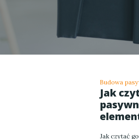
Budowa pasy
Jak czy
pasywn
element
Jak czytać g