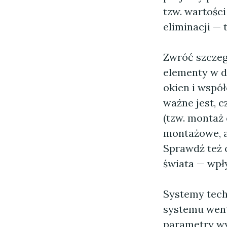
tzw. wartości
eliminacji — 
Zwróć szczeg
elementy w 
okien i współ
ważne jest, 
(tzw. montaż 
montażowe, a
Sprawdź też 
świata — wpł
Systemy tech
systemu went
parametry wy