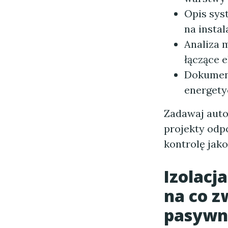
Opis sys
na instal
Analiza 
łączące 
Dokument
energety
Zadawaj auto
projekty odpo
kontrolę jak
Izolacj
na co z
pasywn