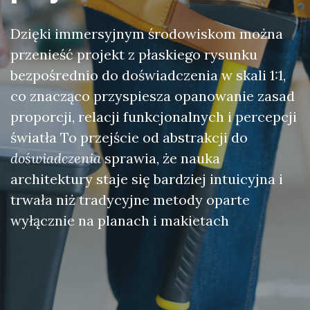
Dzięki immersyjnym środowiskom można
przenieść projekt z płaskiego rysunku
bezpośrednio do doświadczenia w skali 1:1,
co znacząco przyspiesza opanowanie zasad
proporcji, relacji funkcjonalnych i percepcji
światła To przejście od abstrakcji do
doświadczenia
sprawia, że nauka
architektury staje się bardziej intuicyjna i
trwała niż tradycyjne metody oparte
wyłącznie na planach i makietach