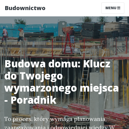
Budownictwo
MENU
Budowa domu: Klucz
do Twojego
wymarzonego miejsca
- Poradnik
To proces, który wymaga planowania,
zaangażowania i odpowiedniej wiedzy W