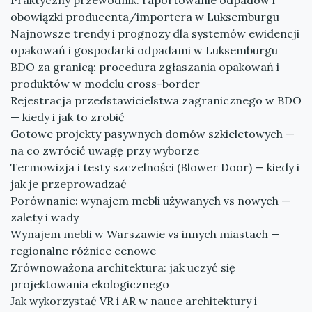
Praktyczny przewodnik: raportowanie odpadów i
obowiązki producenta/importera w Luksemburgu
Najnowsze trendy i prognozy dla systemów ewidencji
opakowań i gospodarki odpadami w Luksemburgu
BDO za granicą: procedura zgłaszania opakowań i
produktów w modelu cross-border
Rejestracja przedstawicielstwa zagranicznego w BDO
— kiedy i jak to zrobić
Gotowe projekty pasywnych domów szkieletowych —
na co zwrócić uwagę przy wyborze
Termowizja i testy szczelności (Blower Door) — kiedy i
jak je przeprowadzać
Porównanie: wynajem mebli używanych vs nowych —
zalety i wady
Wynajem mebli w Warszawie vs innych miastach —
regionalne różnice cenowe
Zrównoważona architektura: jak uczyć się
projektowania ekologicznego
Jak wykorzystać VR i AR w nauce architektury i