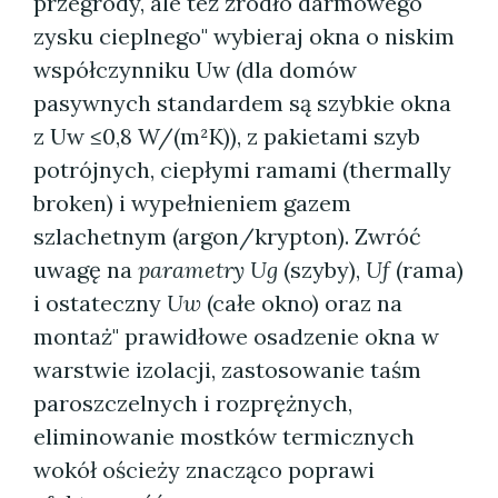
przegrody, ale też źródło darmowego
zysku cieplnego" wybieraj okna o niskim
współczynniku Uw (dla domów
pasywnych standardem są szybkie okna
z Uw ≤0,8 W/(m²K)), z pakietami szyb
potrójnych, ciepłymi ramami (thermally
broken) i wypełnieniem gazem
szlachetnym (argon/krypton). Zwróć
uwagę na
parametry Ug
(szyby),
Uf
(rama)
i ostateczny
Uw
(całe okno) oraz na
montaż" prawidłowe osadzenie okna w
warstwie izolacji, zastosowanie taśm
paroszczelnych i rozprężnych,
eliminowanie mostków termicznych
wokół ościeży znacząco poprawi