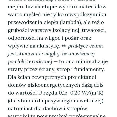
ciepło. Już na etapie wyboru materiałów
warto myśleć nie tylko o współczynniku
przewodzenia ciepła (lambda), ale też o
grubości warstwy izolacyjnej, trwałości,
odporności na wilgoć i pożar oraz
wpływie na akustykę.
W praktyce celem
jest stworzenie ciągłej, bezmostkowej
powłoki termicznej
— to ona minimalizuje
straty przez ściany, strop i fundamenty.
Dla ścian zewnętrznych projektanci
domów niskoenergetycznych dążą dziś
do wartości U rzędu 0,15–0,20 W/(m²K)
(dla standardu pasywnego nawet niżej),
natomiast dla dachów i stropów
wartości te powinny być porównywalne